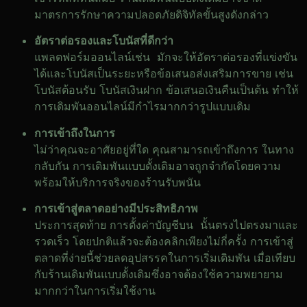
มาตรการรักษาความปลอดภัยดิจิทัลขั้นสูงดังกล่าว
อัตราต่อรองและโบนัสที่ดีกว่า
แพลตฟอร์มออนไลน์เช่น มักจะให้อัตราต่อรองที่แข่งขัน
ได้และโบนัสเป็นระยะหรือข้อเสนอส่งเสริมการขาย เช่น
โบนัสต้อนรับ โบนัสเงินฝาก ข้อเสนอเงินคืนเป็นต้น ทำให้
การเดิมพันออนไลน์มีกำไรมากกว่ารูปแบบเดิม
การเข้าถึงในการ
ไม่ว่าคุณจะอาศัยอยู่ที่ใด คุณสามารถเข้าถึงการ
ในทาง
กลับกัน การเดิมพันแบบดั้งเดิมอาจถูกจำกัดโดยความ
พร้อมให้บริการจริงของร้านรับพนัน
การเข้าสู่ตลาดอย่างมีประสิทธิภาพ
ประการสุดท้าย การตั้งค่าบัญชีบน นั้นตรงไปตรงมาและ
รวดเร็ว โดยปกติแล้วจะต้องคลิกเพียงไม่กี่ครั้ง การเข้าสู่
ตลาดที่ง่ายนี้ช่วยลดอุปสรรคในการเริ่มเดิมพัน เมื่อเทียบ
กับร้านเดิมพันแบบดั้งเดิมซึ่งอาจต้องใช้ความพยายาม
มากกว่าในการเริ่มใช้งาน