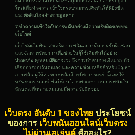
สด เว็บไซต์อาจให้แหล่งข้อมูลและเคล็ดลับสำหรับผู้มา
ใหม่เพื่อทำความเข้าใจกระบวนการเดิมพันให้ดียิ่งขึ้น
และตัดสินใจอย่างชาญฉลาด
7.ทำความเข้าใจกับการพนันอย่างมีความรับผิดชอบบน
เว็บไซต์
เว็บไซต์เดิมพัน ส่งเสริมการพนันอย่างมีความรับผิดชอบ
และจัดหาทรัพยากรเพื่อช่วยให้ผู้ใช้เดิมพันได้อย่าง
ปลอดภัย คุณสมบัติอาจรวมถึงการกำหนดวงเงินฝาก ตัว
เลือกการยกเว้นตนเอง และความช่วยเหลือสำหรับปัญหา
การพนัน ผู้ใช้ควรตระหนักถึงทรัพยากรเหล่านี้และใช้
ทรัพยากรเหล่านี้เพื่อให้แน่ใจว่าพวกเขาเล่นการพนันใน
ลักษณะที่เหมาะสมและมีความรับผิดชอบ
เว็บตรง อันดับ 1 ของไทย
ประโยชน์
ของการ
เว็บพนันออนไลน์เว็บตรง
ไม่ผ่านเอเย่นต์
คืออะไร
?