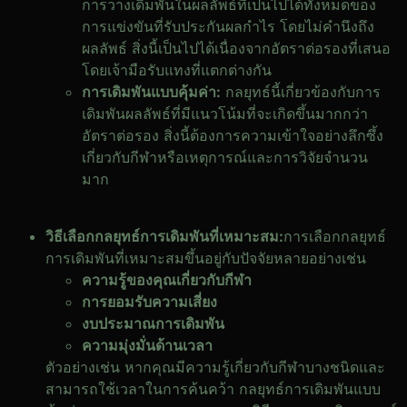
การวางเดิมพันในผลลัพธ์ที่เป็นไปได้ทั้งหมดของ
การแข่งขันที่รับประกันผลกำไร โดยไม่คำนึงถึง
ผลลัพธ์ สิ่งนี้เป็นไปได้เนื่องจากอัตราต่อรองที่เสนอ
โดยเจ้ามือรับแทงที่แตกต่างกัน
การเดิมพันแบบคุ้มค่า:
กลยุทธ์นี้เกี่ยวข้องกับการ
เดิมพันผลลัพธ์ที่มีแนวโน้มที่จะเกิดขึ้นมากกว่า
อัตราต่อรอง สิ่งนี้ต้องการความเข้าใจอย่างลึกซึ้ง
เกี่ยวกับกีฬาหรือเหตุการณ์และการวิจัยจำนวน
มาก
วิธีเลือกกลยุทธ์การเดิมพันที่เหมาะสม:
การเลือกกลยุทธ์
การเดิมพันที่เหมาะสมขึ้นอยู่กับปัจจัยหลายอย่างเช่น
ความรู้ของคุณเกี่ยวกับกีฬา
การยอมรับความเสี่ยง
งบประมาณการเดิมพัน
ความมุ่งมั่นด้านเวลา
ตัวอย่างเช่น หากคุณมีความรู้เกี่ยวกับกีฬาบางชนิดและ
สามารถใช้เวลาในการค้นคว้า กลยุทธ์การเดิมพันแบบ