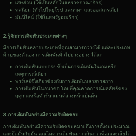
เศษส่วน (ใช้เป็นหลักในสหราชอาณาจักร)
ทศนิยม (ทั่วไปในยุโรป แคนาดา และออสเตรเลีย)
มันนี่ไลน์ (ใช้ในสหรัฐอเมริกา)
2.รู้จักการเดิมพันประเภทต่างๆ
มีการเดิมพันหลายประเภทที่คุณสามารถวางได้ แต่ละประเภท
มีกฎของตัวเอง การเดิมพันทั่วไปบางอย่าง ได้แก่
การเดิมพันแบบตรง ซึ่งเป็นการเดิมพันในเกมหรือ
เหตุการณ์เดียว
พาร์เลย์ซึ่งเกี่ยวข้องกับการเดิมพันหลายรายการ
การเดิมพันในอนาคต โดยที่คุณคาดการณ์ผลลัพธ์ของ
ฤดูกาลหรือทัวร์นาเมนต์ล่วงหน้าเป็นต้น
3.การเดิมพันอย่างมีความรับผิดชอบ
การเดิมพันอย่างมีความรับผิดชอบหมายถึงการตั้งงบประมาณ
และยึดมั่นกับมัน คุณไม่ควรเดิมพันมากเกินกว่าที่คุณจะเสียได้