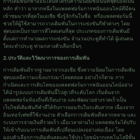
การเดิมพันกีฬาออนไลน์ที่ได้รับความนิยมซึ่งเน้นที่ฟุตบอลเป็น
หลัก คำว่า มาจากหนึ่งในแพลตฟอร์มการพนันออนไลน์ที่มีคน
เข้าชมมากที่สุดในเอเชีย ซึ่งรู้จักกันในชื่อ หรือแพลตฟอร์มนี้
ช่วยให้ผู้ใช้สามารถวางเดิมพันในการแข่งขันกีฬาต่างๆ โดย
ฟุตบอลเป็นรายการที่โดดเด่นที่สุด ประเภทของการเดิมพันมี
ตั้งแต่การทำนายผลการแข่งขัน จำนวนประตูที่ทำได้ ผู้เล่นคน
ใดจะทำประตู ท่ามกลางตัวเลือกอื่นๆ
2.ประวัติและวิวัฒนาการของการเดิมพัน
การเดิมพันมีรากฐานมาจากเอเชีย ซึ่งความนิยมในการเดิมพัน
ฟุตบอลมีความแข็งแกร่งมาโดยตลอด อย่างไรก็ตาม การ
กำเนิดและการเติบโตของแพลตฟอร์มการพนันออนไลน์อย่าง
ได้นำรูปแบบการเดิมพันนี้ไปสู่เวทีระดับโลก เริ่มต้นจาก
แพลตฟอร์มท้องถิ่นที่เรียบง่าย และพัฒนาอย่างรวดเร็วเป็น
เว็บไซต์เดิมพันกีฬาที่ได้รับการยอมรับในระดับสากล เนื่องจาก
อินเทอร์เฟซที่ใช้งานง่าย ตัวเลือกการเดิมพันที่หลากหลาย และ
ระบบการจ่ายเงินที่รวดเร็ว เมื่อเวลาผ่านไป แพลตฟอร์มได้ปรับ
ให้เข้ากับแนวการเดิมพันที่เปลี่ยนแปลงอย่างต่อเนื่อง โดย
มอบตัวเลือกการเดิมพันสดและใช้ประโยชน์จากเทคโนโลยีขั้น