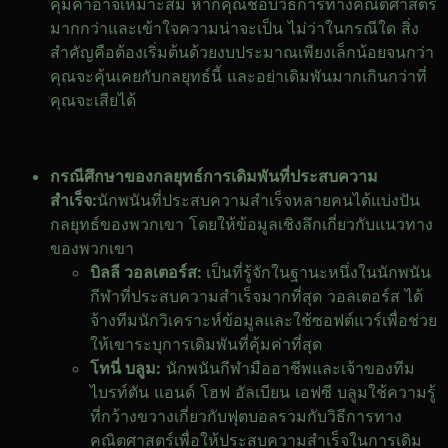
คุ้มค่าอาจเหมาะสม หากคุณชอบวิธีการทางคณิตศาสตร์
มากกว่าและเข้าใจความน่าจะเป็น ไม่ว่าในกรณีใด สิ่ง
สำคัญคือต้องเริ่มต้นด้วยงบประมาณเพียงเล็กน้อยจนกว่า
คุณจะคุ้นเคยกับกลยุทธ์นี้ และอย่าเดิมพันมากเกินกว่าที่
คุณจะเสียได้
กรณีศึกษาของกลยุทธ์การเดิมพันที่ประสบความ
สำเร็จ:
นักพนันที่ประสบความสำเร็จหลายคนได้แบ่งปัน
กลยุทธ์ของพวกเขา โดยให้ข้อมูลเชิงลึกเกี่ยวกับแนวทาง
ของพวกเขา
บิลลี วอลเตอร์ส:
เป็นที่รู้จักในฐานะหนึ่งในนักพนัน
กีฬาที่ประสบความสำเร็จมากที่สุด วอลเตอร์ส ได้
จ้างทีมนักวิเคราะห์ข้อมูลและใช้ซอฟต์แวร์เพื่อช่วย
ให้เขาระบุการเดิมพันที่คุ้มค่าที่สุด
โทนี่ บลูม:
นักพนันกีฬามืออาชีพและเจ้าของทีม
ไบรท์ตัน แอนด์ โฮฟ อัลเบียน เอฟซี บลูมใช้ความรู้
ที่กว้างขวางเกี่ยวกับฟุตบอลรวมกับวิธีการทาง
คณิตศาสตร์เพื่อให้ประสบความสำเร็จในการเดิม