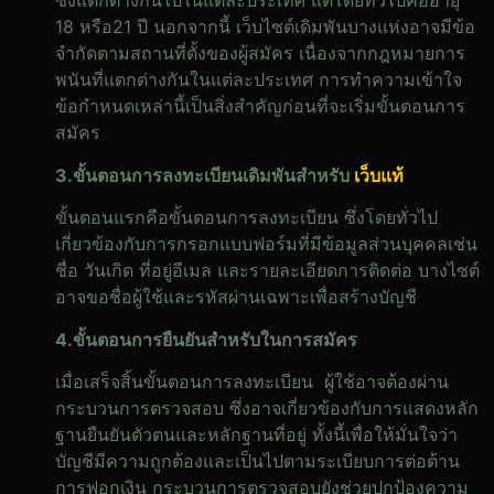
ซึ่งแตกต่างกันไปในแต่ละประเทศ แต่โดยทั่วไปคืออายุ
18 หรือ21 ปี นอกจากนี้ เว็บไซต์เดิมพันบางแห่งอาจมีข้อ
จำกัดตามสถานที่ตั้งของผู้สมัคร เนื่องจากกฎหมายการ
พนันที่แตกต่างกันในแต่ละประเทศ การทำความเข้าใจ
ข้อกำหนดเหล่านี้เป็นสิ่งสำคัญก่อนที่จะเริ่มขั้นตอนการ
สมัคร
3.ขั้นตอนการลงทะเบียนเดิมพันสำหรับ
เว็บแท้
ขั้นตอนแรก
คือขั้นตอนการลงทะเบียน ซึ่งโดยทั่วไป
เกี่ยวข้องกับการกรอกแบบฟอร์มที่มีข้อมูลส่วนบุคคลเช่น
ชื่อ วันเกิด ที่อยู่อีเมล และรายละเอียดการติดต่อ บางไซต์
อาจขอชื่อผู้ใช้และรหัสผ่านเฉพาะเพื่อสร้างบัญชี
4.ขั้นตอนการยืนยันสำหรับในการสมัคร
เมื่อเสร็จสิ้นขั้นตอนการลงทะเบียน
ผู้ใช้อาจต้องผ่าน
กระบวนการตรวจสอบ ซึ่งอาจเกี่ยวข้องกับการแสดงหลัก
ฐานยืนยันตัวตนและหลักฐานที่อยู่ ทั้งนี้เพื่อให้มั่นใจว่า
บัญชีมีความถูกต้องและเป็นไปตามระเบียบการต่อต้าน
การฟอกเงิน กระบวนการตรวจสอบยังช่วยปกป้องความ