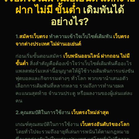
ฝาก ไม่มี ขั้นต่ำ
เดิมพันได้
อย่างไร?
1.
สมัครเว็บตรง
ทำความเข้าใจเว็บไซต์เดิมพัน
เว็บตรง
จากต่างประเทศ ไม่ผ่านเอเย่นต์
ก่อนเริ่มขั้นตอนสมัคร
เว็บพนันออนไลน์ ฝากถอน ไม่มี
ขั้นต่ำ
สิ่งสำคัญคือต้องเข้าใจว่าเว็บไซต์เดิมพันคืออะไร
แพลตฟอร์มเหล่านี้อนุญาตให้ผู้ใช้วางเดิมพันการแข่งขัน
ฟุตบอลและกิจกรรมต่างๆ ทั่วโลก พวกเขานำเสนอตัว
เลือกการเดิมพันที่หลากหลาย รวมถึงการทำนายผล
คะแนนสุดท้าย จำนวนประตู หรือผลงานของผู้เล่นแต่ละ
คน
2.คุณสมบัติในการใช้งาน
เว็บตรงใหม่ล่าสุด
เกณฑ์คุณสมบัติในการใช้งาน
เว็บตรงอันดับ1ของโลก
โดยทั่วไปจะรวมถึงอายุที่เล่นการพนันได้ตามกฎหมาย