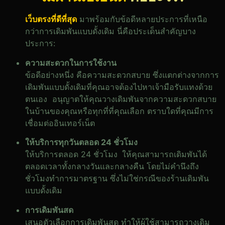
เว็บตรงที่ดีที่สุด
มาพร้อมกับข้อดีหลายประการที่เหนือ
กว่าการเดิมพันแบบดั้งเดิม นี่คือประเด็นสำคัญบาง
ประการ:
ความสะดวกในการใช้งาน
ข้อดีอย่างหนึ่ง
คือความสะดวกสบาย ซึ่งแตกต่างจากการ
เดิมพันแบบดั้งเดิมที่คุณอาจต้องไปหาเจ้ามือรับแทงด้วย
ตนเอง อนุญาตให้คุณวางเดิมพันจากความสะดวกสบาย
ในบ้านของคุณหรือทุกที่ที่คุณเลือก ตราบใดที่คุณมีการ
เชื่อมต่ออินเทอร์เน็ต
ให้บริการทุกวันตลอด 24 ชั่วโมง
ให้บริการตลอด 24 ชั่วโมง
ให้คุณสามารถเดิมพันได้
ตลอดเวลาทั้งกลางวันและกลางคืน โดยไม่คำนึงถึง
ชั่วโมงทำการมาตรฐาน ซึ่งไม่ใช่กรณีของร้านเดิมพัน
แบบดั้งเดิม
การเดิมพันสด
เสนอตัวเลือกการเดิมพันสด ทำให้ผู้ใช้สามารถวางเดิม