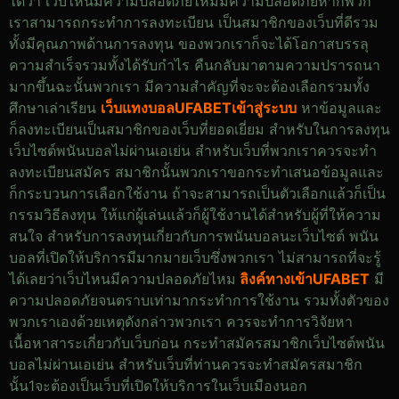
ได้ว่า เว็บไหนมีความปลอดภัยไหมมีความปลอดภัยหากพวก
เราสามารถกระทำการลงทะเบียน เป็นสมาชิกของเว็บที่ดีรวม
ทั้งมีคุณภาพด้านการลงทุน ของพวกเราก็จะได้โอกาสบรรลุ
ความสำเร็จรวมทั้งได้รับกำไร คืนกลับมาตามความปรารถนา
มากขึ้นฉะนั้นพวกเรา มีความสำคัญที่จะจะต้องเลือกรวมทั้ง
ศึกษาเล่าเรียน
เว็บแทงบอลUFABETเข้าสู่ระบบ
หาข้อมูลและ
ก็ลงทะเบียนเป็นสมาชิกของเว็บที่ยอดเยี่ยม สำหรับในการลงทุน
เว็บไซต์พนันบอลไม่ผ่านเอเย่น สำหรับเว็บที่พวกเราควรจะทำ
ลงทะเบียนสมัคร สมาชิกนั้นพวกเราขอกระทำเสนอข้อมูลและ
ก็กระบวนการเลือกใช้งาน ถ้าจะสามารถเป็นตัวเลือกแล้วก็เป็น
กรรมวิธีลงทุน ให้แก่ผู้เล่นแล้วก็ผู้ใช้งานได้สำหรับผู้ที่ให้ความ
สนใจ สำหรับการลงทุนเกี่ยวกับการพนันบอลนะเว็บไซต์ พนัน
บอลที่เปิดให้บริการมีมากมายเว็บซึ่งพวกเรา ไม่สามารถที่จะรู้
ได้เลยว่าเว็บไหนมีความปลอดภัยไหม
ลิงค์ทางเข้าUFABET
มี
ความปลอดภัยจนตราบเท่ามากระทำการใช้งาน รวมทั้งตัวของ
พวกเราเองด้วยเหตุดังกล่าวพวกเรา ควรจะทำการวิจัยหา
เนื้อหาสาระเกี่ยวกับเว็บก่อน กระทำสมัครสมาชิกเว็บไซต์พนัน
บอลไม่ผ่านเอเย่น สำหรับเว็บที่ท่านควรจะทำสมัครสมาชิก
นั้น1จะต้องเป็นเว็บที่เปิดให้บริการในเว็บเมืองนอก