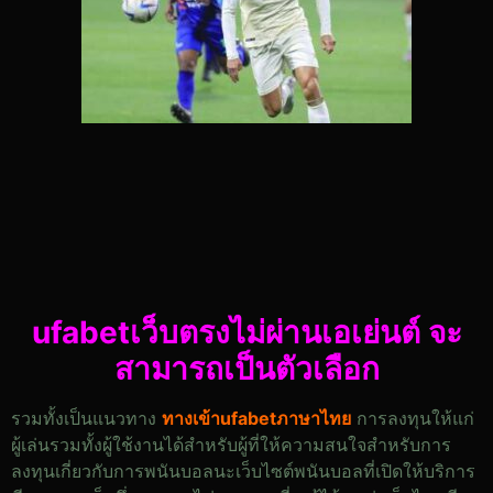
ufabetเว็บตรงไม่ผ่านเอเย่นต์ จะ
สามารถเป็นตัวเลือก
รวมทั้งเป็นแนวทาง
ทางเข้าufabetภาษาไทย
การลงทุนให้แก่
ผู้เล่นรวมทั้งผู้ใช้งานได้สำหรับผู้ที่ให้ความสนใจสำหรับการ
ลงทุนเกี่ยวกับการพนันบอลนะเว็บไซต์พนันบอลที่เปิดให้บริการ