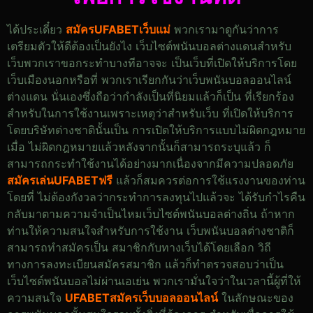
ได้ประเดี๋ยว
สมัครUFABETเว็บแม่
พวกเรามาดูกันว่าการ
เตรียมตัวให้ดีต้องเป็นยังไง เว็บไซต์พนันบอลต่างแดนสำหรับ
เว็บพวกเราขอกระทำบางทีอาจจะ เป็นเว็บที่เปิดให้บริการโดย
เว็บเมืองนอกหรือที่ พวกเราเรียกกันว่าเว็บพนันบอลออนไลน์
ต่างแดน นั่นเองซึ่งถือว่ากำลังเป็นที่นิยมแล้วก็เป็น ที่เรียกร้อง
สำหรับในการใช้งานเพราะเหตุว่าสำหรับเว็บ ที่เปิดให้บริการ
โดยบริษัทต่างชาตินั้นเป็น การเปิดให้บริการแบบไม่ผิดกฎหมาย
เมื่อ ไม่ผิดกฎหมายแล้วหลังจากนั้นก็สามารถระบุแล้ว ก็
สามารถกระทำใช้งานได้อย่างมากเนื่องจากมีความปลอดภัย
สมัครเล่นUFABETฟรี
แล้วก็สมควรต่อการใช้แรงงานของท่าน
โดยที่ ไม่ต้องกังวลว่ากระทำการลงทุนไปแล้วจะ ได้รับกำไรคืน
กลับมาตามความจำเป็นไหมเว็บไซต์พนันบอลต่างถิ่น ถ้าหาก
ท่านให้ความสนใจสำหรับการใช้งาน เว็บพนันบอลต่างชาติก็
สามารถทำสมัครเป็น สมาชิกกับทางเว็บได้โดยเลือก วิถี
ทางการลงทะเบียนสมัครสมาชิก แล้วก็ทำตรวจสอบว่าเป็น
เว็บไซต์พนันบอลไม่ผ่านเอเย่น พวกเรามั่นใจว่าในเวลานี้ผู้ที่ให้
ความสนใจ
UFABETสมัครเว็บบอลออนไลน์
ในลักษณะของ