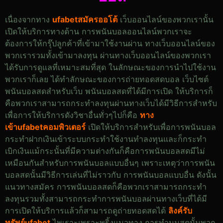
เนื่องจากทาง
ufabetสมัครออโต้
เว็บออนไลน์ของพวกเรานั้น
เปิดให้บริการทางด้าน การพนันบอลออนไลน์พวกเราจะ
ต้องการให้กรุ๊ปลูกค้าที่เข้ามาใช้งานผ่าน ทางเว็บออนไลน์ของ
พวกเรารวมทั้งเข้ามาลงทุน ผ่านทางเว็บออนไลน์ของพวกเรา
ได้รับการดูแลที่เหมาะสมที่สุด ในลักษณะของการนำไปใช้งาน
พวกเราก็เลย ได้ทำลักษณะของการถ่ายทอดสดบอล เว็บไซต์
พนันบอลสดสำหรับเว็บ พนันบอลสดที่ได้มีการเปิด ให้บริการก็
คือพวกเราสามารถกระทำลงทุนผ่านทางเว็บได้มีวิธีการสำหรับ
เพื่อการให้บริการดังวิชาอื่นทั่วๆไปก็คือ
ทาง
เข้าufabetคอมพิวเตอร์
เปิดให้บริการสำหรับเพื่อการพนันบอล
กระทำฝากเงินเข้าระบบกระทำใช้งานทำลงทุนและก็กระทำ
เบิกเงินแม้กระนั้นที่มีความต่างกันก็คือการพนันบอลสดมีไม่
เหมือนกันสำหรับการพนันบอลแบบอื่นๆ เพราะเหตุว่าการพนัน
บอลสดนั้นมีวิธีการเล่นที่ไม่ราวกับ การพนันบอลแบบอื่น ดังนั้น
แนวทางสมัคร การพนันบอลสดก็คือพวกเราสามารถกระทำ
ลงทุนรวมทั้งสามารถกระทำการพนันบอลผ่านทางเว็บที่ได้มี
การเปิดให้บริการแล้วก็สามารถดูถ่ายทอดสดได้
ลิงค์รับ
ทรัพย์ufabet
ไพเราะเพราะพริ้งแนวทาง การทำนมสดนั้นพวก