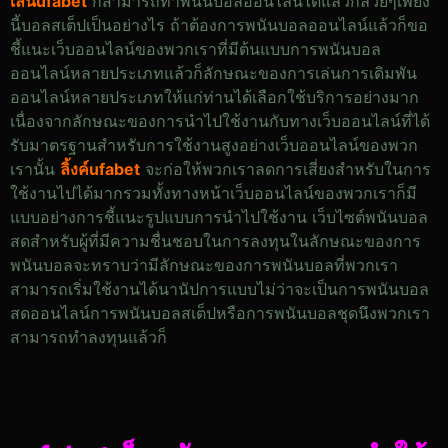
เล่นufabet
ก็สามารถทำพนันบอลออนไลน์ได้แล้วกล้วยๆเพียง
นี้บอลสเต็ปเป็นอย่างไร ถ้าต้องการพนันบอลออนไลน์แล้วก็ขอ
ชี้แนะเว็บออนไลน์ของพวกเราที่มีต้นแบบการพนันบอล
ออนไลน์หลายประเภทแล้วก็ลักษณะของการเล่นการเดิมพัน
ออนไลน์หลายประเภทให้แก่ท่านได้เลือกใช้บริการอย่างมาก
เนื่องจากลักษณะของการนำไปใช้งานกับทางเว็บออนไลน์ที่ได้
รับมาตรฐานสำหรับการใช้งานสูงอย่างเว็บออนไลน์ของพวก
เรานั้น
ลิ้งค์ufabet
จะก่อให้พวกเราลดการเสี่ยงสำหรับในการ
ใช้งานไปได้มากรวมทั้งทางหน้าเว็บออนไลน์ของพวกเราก็มี
แบบอย่างการชี้แนะรูปแบบการนำไปใช้งาน เว็บไซต์พนันบอล
สดสำหรับผู้ที่มีความชื่นชอบในการลงทุนในลักษณะของการ
พนันบอลจะทราบว่ามีลักษณะของการพนันบอลที่พวกเรา
สามารถเริ่มใช้งานได้นานัปการแบบไม่ว่าจะเป็นการพนันบอล
สดออนไลน์การพนันบอลสเต็ปหรือการพนันบอลชุดนึงพวกเรา
สามารถทำลงทุนแล้วก็