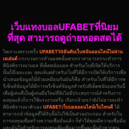
เว็บแทงบอลUFABETที่นิยม
ที่สุด สามารถดูถ่ายทอดสดได้
ไพเราะเพราะพริ้ง
UFABET10อันดับเว็บพนันออนไลน์ไม่ผ่าน
เอเย่นต์
กระบวนการทำนมสดนั้นพวกเราสามารถกระทำการ
พินิจพิจารณาบอล ทีเด็ดพนันบอล สำหรับเว็บที่เปิดให้บริการ
นั้นก็มีเยอะแยะ สุดแท้แต่สำหรับเว็บที่ได้มีการเปิดให้บริการเพื่อ
นำเสนอข้อมูลก็มีด้วยเหมือนกันมันก็คือ สำหรับเว็บที่ได้มีการพ
รีเซ็นท์ข้อมูลได้มีการพรีเซ็นท์ข้อมูลสำหรับทีเด็ดพนันบอลวันนี้
เพื่อผู้เล่นที่เป็นผู้เล่นมือใหม่ที่ยังไม่มีประสบการณ์สำหรับการ
ลงทุนแล้วก็การใช้แรงงานหรือ เรียกกล้วยๆว่ายังไม่อาจจะทำ
พินิจพิจารณาตัวเอง
UFABETเว็บบอลออนไลน์เว็บไหนดี
ได้
สามารถนำข้อมูลที่ได้รับนั้นไปใช้เป็นส่วนประกอบ สำหรับใน
การลงทุนเพื่อสร้างความเชื่อมั่นแล้ว ก็ทำให้คุณมีความเชื่อมั่น
และมั่นใจสำหรับการลงทุนเพิ่มเพิ่มมากขึ้นฉะนั้นถ้าหากคน