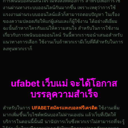
การพนันบอลนั้นสนใจรวมทั้งสิ่งที่ต้องการ สำหรับเพื่อการใช้
งานผ่านทางระบบออนไลน์กันมากขึ้น เพราะเหตุว่าการใช้
แรงงานผ่านระบบออนไลน์แล้วก็สามารถตอบปัญหา ในเรื่อง
ของความปลอดภัยให้แก่ผู้เล่นและก็ผู้ใช้งาน ได้อย่างดีเยี่ยม
ฉะนั้นถ้าหากใครกันแน่ให้ความสนใจ สำหรับในการใช้งาน
เกี่ยวกับการพนันบอลออนไลน์ วันนี้พวกเราขอนำเสนอสำหรับ
แนวทางการเลือก ใช้งานเว็บถ้าพวกเรามีเว็บที่ดีสำหรับในการ
ลงทุนพวกเราก็
ufabet เว็บแม่
จะได้โอกาส
บรรลุความสำเร็จ
สำหรับในการ
UFABETสมัครแทงบอลฟรีเครดิต
ใช้งานเพิ่ม
มากเพิ่มขึ้นเว็บไซต์พนันบอลไม่ผ่านเอเย่น แล้วเว็บที่เปิดให้
บริการในตอนนี้นั้นมี นานัปการเว็บซึ่งพวกเราไม่สามารถที่จะรู้