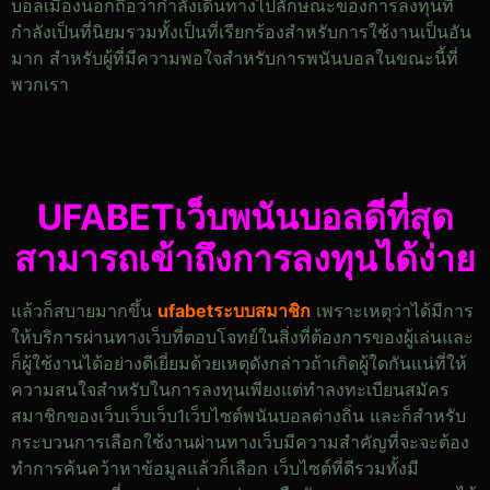
บอลเมืองนอกถือว่ากำลังเดินทางไปลักษณะของการลงทุนที่
กำลังเป็นที่นิยมรวมทั้งเป็นที่เรียกร้องสำหรับการใช้งานเป็นอัน
มาก สำหรับผู้ที่มีความพอใจสำหรับการพนันบอลในขณะนี้ที่
พวกเรา
UFABETเว็บพนันบอลดีที่สุด
สามารถเข้าถึงการลงทุนได้ง่าย
แล้วก็สบายมากขึ้น
ufabetระบบสมาชิก
เพราะเหตุว่าได้มีการ
ให้บริการผ่านทางเว็บที่ตอบโจทย์ในสิ่งที่ต้องการของผู้เล่นและ
ก็ผู้ใช้งานได้อย่างดีเยี่ยมด้วยเหตุดังกล่าวถ้าเกิดผู้ใดกันแน่ที่ให้
ความสนใจสำหรับในการลงทุนเพียงแต่ทำลงทะเบียนสมัคร
สมาชิกของเว็บเว็บเว็บ1เว็บไซต์พนันบอลต่างถิ่น และก็สำหรับ
กระบวนการเลือกใช้งานผ่านทางเว็บมีความสำคัญที่จะจะต้อง
ทำการค้นคว้าหาข้อมูลแล้วก็เลือก เว็บไซต์ที่ดีรวมทั้งมี