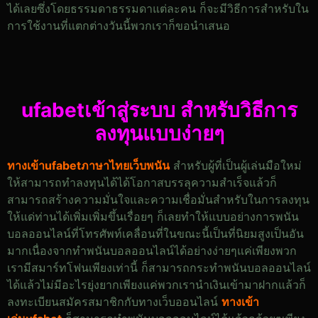
ได้เลยซึ่งโดยธรรมดาธรรมดาแต่ละคน ก็จะมีวิธีการสำหรับใน
การใช้งานที่แตกต่างวันนี้พวกเราก็ขอนำเสนอ
ufabetเข้าสู่ระบบ สำหรับวิธีการ
ลงทุนแบบง่ายๆ
ทางเข้าufabetภาษาไทยเว็บพนัน
สำหรับผู้ที่เป็นผู้เล่นมือใหม่
ให้สามารถทำลงทุนได้ได้โอกาสบรรลุความสำเร็จแล้วก็
สามารถสร้างความมั่นใจและความเชื่อมั่นสำหรับในการลงทุน
ให้แด่ท่านได้เพิ่มเพิ่มขึ้นเรื่อยๆ ก็เลยทำให้แบบอย่างการพนัน
บอลออนไลน์ที่โทรศัพท์เคลื่อนที่ในขณะนี้เป็นที่นิยมสูงเป็นอัน
มากเนื่องจากทำพนันบอลออนไลน์ได้อย่างง่ายๆแค่เพียงพวก
เรามีสมาร์ทโฟนเพียงเท่านี้ ก็สามารถกระทำพนันบอลออนไลน์
ได้แล้วไม่มีอะไรยุ่งยากเพียงแค่พวกเรานำเงินเข้ามาฝากแล้วก็
ลงทะเบียนสมัครสมาชิกกับทางเว็บออนไลน์
ทางเข้า