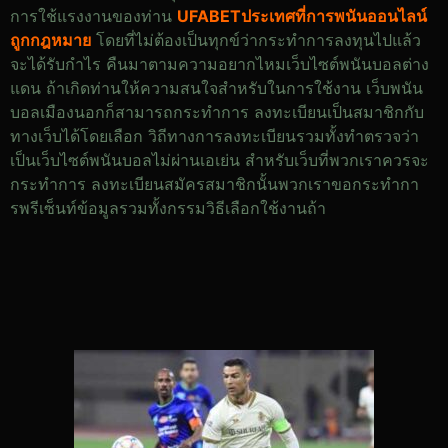
การใช้แรงงานของท่าน
UFABETประเทศที่การพนันออนไลน์
ถูกกฎหมาย
โดยที่ไม่ต้องเป็นทุกข์ว่ากระทำการลงทุนไปแล้ว
จะได้รับกำไร คืนมาตามความอยากไหมเว็บไซต์พนันบอลต่าง
แดน ถ้าเกิดท่านให้ความสนใจสำหรับในการใช้งาน เว็บพนัน
บอลเมืองนอกก็สามารถกระทำการ ลงทะเบียนเป็นสมาชิกกับ
ทางเว็บได้โดยเลือก วิถีทางการลงทะเบียนรวมทั้งทำตรวจว่า
เป็นเว็บไซต์พนันบอลไม่ผ่านเอเย่น สำหรับเว็บที่พวกเราควรจะ
กระทำการ ลงทะเบียนสมัครสมาชิกนั้นพวกเราขอกระทำกา
รพรีเซ็นท์ข้อมูลรวมทั้งกรรมวิธีเลือกใช้งานถ้า