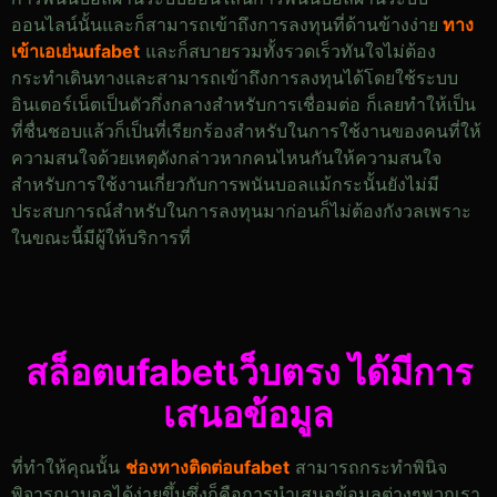
ออนไลน์นั้นและก็สามารถเข้าถึงการลงทุนที่ด้านข้างง่าย
ทาง
เข้าเอเย่นufabet
และก็สบายรวมทั้งรวดเร็วทันใจไม่ต้อง
กระทำเดินทางและสามารถเข้าถึงการลงทุนได้โดยใช้ระบบ
อินเตอร์เน็ตเป็นตัวกึ่งกลางสำหรับการเชื่อมต่อ ก็เลยทำให้เป็น
ที่ชื่นชอบแล้วก็เป็นที่เรียกร้องสำหรับในการใช้งานของคนที่ให้
ความสนใจด้วยเหตุดังกล่าวหากคนไหนกันให้ความสนใจ
สำหรับการใช้งานเกี่ยวกับการพนันบอลแม้กระนั้นยังไม่มี
ประสบการณ์สำหรับในการลงทุนมาก่อนก็ไม่ต้องกังวลเพราะ
ในขณะนี้มีผู้ให้บริการที่
สล็อตufabetเว็บตรง ได้มีการ
เสนอข้อมูล
ที่ทำให้คุณนั้น
ช่องทางติดต่อufabet
สามารถกระทำพินิจ
พิจารณาบอลได้ง่ายขึ้นซึ่งก็คือการนำเสนอข้อมูลต่างๆพวกเรา