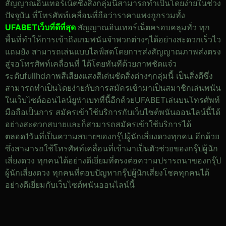
สัญญาณอินเทอร์เน็ตซึ่งสิ่งกลุ่มนี้สามารถทำเป็นโดยง่ายในช่วง
ปัจจุบัน ที่โทรศัพท์เคลื่อนที่ถือว่าราคาแพงถูกรวมทั้ง
UFABETเว็บที่ดีที่สุด
สัญญาณอินเทอร์เน็ตครอบคลุมทั่ว ทุก
พื้นที่ทำให้การเข้าถึงเกมพนันจำพวกต่างๆได้อย่างสะดวกเร็วไว
แถมยัง สามารถเล่นแบบไลฟ์สดโดยการส่งสัญญาณภาพส่งตรง
สู่จอโทรศัพท์เคลื่อนที่ ได้โดยทันทีด้วยภาพชัดแจ๋ว
ระดับfullhdภาพสีเสียงแสงสีเด่นชัดสิ่งต่างๆกลุ่มนี้ เป็นสิ่งดีซึ่ง
สามารถทำเป็นโดยง่ายกับการสมัครเข้ามาเป็นสมาชิกเล่นพนัน
ในเว็บไซต์ออนไลน์ยูฟ่าเบทที่นี้อีกด้วยUFABETเล่นบนโทรศัพท์
มือถือเป็นการ สมัครเข้าใช้บริการกับเว็บไซต์พนันออนไลน์นี้ได้
อย่างสะดวกสบายและก็สามารถสมัครเข้าใช้บริการได้
ตลอด1วันที่เป็นความสบายของกรุ๊ปผู้นักเสี่ยงดวงทุกคน อีกด้วย
ซึ่งสามารถใช้โทรศัพท์เคลื่อนที่เข้ามาเป็นตัวช่วยของกรุ๊ปผู้นัก
เสี่ยงดวง ทุกคนได้อย่างดีเยี่ยมที่ตรงต่อความปรารถนาของกรุ๊ป
ผู้นักเสี่ยงดวง ทุกคนที่ตอบปัญหากรุ๊ปผู้นักเสี่ยงโชคทุกคนได้
อย่างดีเยี่ยมกับเว็บไซต์พนันออนไลน์นี้