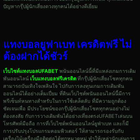
ปัญหากรุ๊ปผู้นักเสี่ยงดวงทุกคนได้อย่างดีเยี่ยม
แทงบอลยูฟาเบท เครดิตฟรี ไม่
ต้องฝากได้ชัวร์
เว็บไซต์แทงบอล
UFABET
พนันออนไลน์นี้ที่มีแหล่งเกมการเดิม
พันออนไลน์
เว็บแทงบอลฟรีเครดิต
ที่กรุ๊ปผู้นักเสี่ยงโชคทุกคน
สามารถบันเทิงใจเพลินใจ ไปกับการลงทุนเกมการเดิมพัน
ออนไลน์ได้อย่างเต็มเปี่ยม ที่ดินเว็บไซต์พนันออนไลน์นี้มีการ
พรีเซ็นท์หนทางสำหรับในการใช้เคล็ดลับ ที่มีความถูกต้อง
ชัดเจนเพื่อ มีประโยชน์ของกรุ๊ปผู้นักเสี่ยงโชคทุกคนอย่างไม่
ต้องสงสัย กับการวางเดิมพันได้อย่างเที่ยงตรงUFABETเล่นบน
โทรศัพท์มือถือ การที่เว็บไซต์พนันออนไลน์ยูฟ่าเบท และก็มี
การปรับปรุงโปรแกรมคอมพิวเตอร์ ให้สามารถรองรับกับ
เครื่องไม้เครื่องมือติดต่อได้ทุกหมวดหมู่ ทำให้เหล่านักเล่นการ