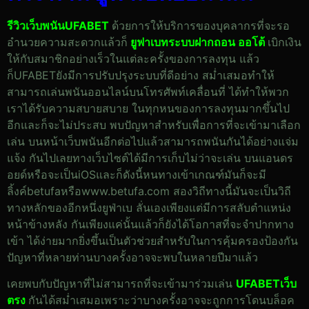
รีวิวเว็บพนัน
UFABET
ด้วยการให้บริการของบุคลากรที่จะรอ
อำนวยความสะดวกแล้วก็
ยูฟาเบทระบบฝากถอน ออโต้
เบิกเงิน
ให้กับสมาชิกอย่างเร็วในแต่ละครั้งของการลงทุน แล้ว
ก็UFABETยังมีการปรับปรุงระบบที่ดีอย่าง สม่ำเสมอทำให้
สามารถเล่นพนันออนไลน์บนโทรศัพท์เคลื่อนที่ ได้ทำให้พวก
เราได้รับความสบายสบาย ในทุกหนของการลงทุนมากขึ้นไป
อีกและก็จะไม่ประสบ พบปัญหาสำหรับเพื่อการที่จะเข้ามาเลือก
เล่น บนหน้าเว็บพนันอีกต่อไปแล้วสามารถพนันกันได้อย่างแจ่ม
แจ้ง กันไปเลยทางเว็บไซต์ได้มีการเก็บไม่ว่าจะเล่น บนแอนดร
อยด์หรือจะเป็นiOSและก็ดังนี้หนทางเข้าเกณฑ์มันก็จะมี
ลิ้งค์betufaหรือwww.betufa.com สองวิถีทางนี้มันจะเป็นวิถี
ทางหลักของอีกหนึ่งยูฟ่าเบ ลั่นเองเพียงแต่มีการสลับตำแหน่ง
หน้าข้างหลัง กันเพียงแค่นั้นแล้วก็ยังได้โอกาสที่จะจำปากทาง
เข้า ได้ง่ายมากยิ่งขึ้นเป็นตัวช่วยสำหรับในการคุ้มครองป้องกัน
ปัญหาที่หลายท่านบางครั้งอาจจะพบในหลายปีมาแล้ว
เคยพบกับปัญหาที่ไม่สามารถที่จะเข้ามาร่วมเล่น
UFABETเว็บ
ตรง
กันได้สม่ำเสมอเพราะว่าบางครั้งอาจจะถูกการโดนบล็อค