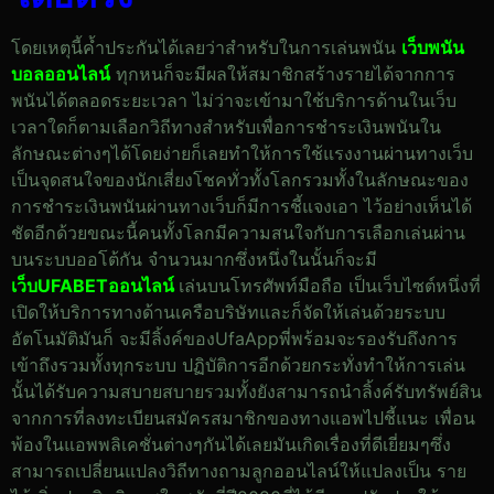
โดยเหตุนี้ค้ำประกันได้เลยว่าสำหรับในการเล่นพนัน
เว็บพนัน
บอลออนไลน์
ทุกหนก็จะมีผลให้สมาชิกสร้างรายได้จากการ
พนันได้ตลอดระยะเวลา ไม่ว่าจะเข้ามาใช้บริการด้านในเว็บ
เวลาใดก็ตามเลือกวิถีทางสำหรับเพื่อการชำระเงินพนันใน
ลักษณะต่างๆได้โดยง่ายก็เลยทำให้การใช้แรงงานผ่านทางเว็บ
เป็นจุดสนใจของนักเสี่ยงโชคทั่วทั้งโลกรวมทั้งในลักษณะของ
การชำระเงินพนันผ่านทางเว็บก็มีการชี้แจงเอา ไว้อย่างเห็นได้
ชัดอีกด้วยขณะนี้คนทั้งโลกมีความสนใจกับการเลือกเล่นผ่าน
บนระบบออโต้กัน จำนวนมากซึ่งหนึ่งในนั้นก็จะมี
เว็บUFABETออนไลน์
เล่นบนโทรศัพท์มือถือ เป็นเว็บไซต์หนึ่งที่
เปิดให้บริการทางด้านเครือบริษัทและก็จัดให้เล่นด้วยระบบ
อัตโนมัติมันก็ จะมีลิ้งค์ของUfaAppพี่พร้อมจะรองรับถึงการ
เข้าถึงรวมทั้งทุกระบบ ปฏิบัติการอีกด้วยกระทั่งทำให้การเล่น
นั้นได้รับความสบายสบายรวมทั้งยังสามารถนำลิ้งค์รับทรัพย์สิน
จากการที่ลงทะเบียนสมัครสมาชิกของทางแอพไปชี้แนะ เพื่อน
พ้องในแอพพลิเคชั่นต่างๆกันได้เลยมันเกิดเรื่องที่ดีเยี่ยมๆซึ่ง
สามารถเปลี่ยนแปลงวิถีทางถามลูกออนไลน์ให้แปลงเป็น ราย