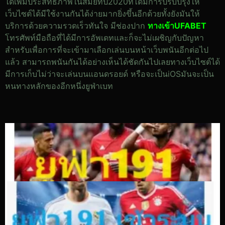
ได้เพิ่มประสิทธิภาพในสมัยที่ปี2020ที่ได้มีการปรับปรุงให้
เว็บไซต์ได้มีใช้งานกันได้ง่ายมากยิ่งขึ้นอีกด้วยทั้งยังมันให้
บริการด้วยความรวดเร็วทันใจ มีช่องปาก
ทางเข้าUFABET
โทรศัพท์มือถือที่ได้มีการอัพเดทและก็จะไม่เผชิญกับปัญหา
สำหรับเพื่อการที่จะเข้ามาเลือกเล่นบนหน้าเว็บพนันอีกต่อไป
แล้ว สามารถพนันกันได้อย่างเห็นได้ชัดกันไปเลยทางเว็บไซต์ได้
มีการเก็บไม่ว่าจะเล่นบนแอนดรอยด์ หรือจะเป็นiOSมันจะเป็น
หนทางหลักของอีกหนึ่งยูฟ่าเบท