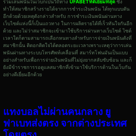
ร่วมเล่นพนันในเว็บก็เป็นวิถีทาง
UFABETที่ดีเยี่ยมที่สุด
ซึ่ง
ทำให้สมาชิกสร้างรายได้จากการชำระเงินพนัน ได้ทุกแบบดัน
อีกด้วยด้วยเหตุดังกล่าวสำหรับ การชำระเงินพนันผ่านทาง
เว็บไซต์แห่งนี้ก็เป็นแถวทาง ในการผลิตรายได้ที่เร็วทันใจกันอีก
ด้วย และไม่ว่าสมาชิกจะเข้ามาใช้บริการผ่านทางเว็บไซต์ ไซด์
เวลาใดก็ตามสามารถเลือกหนทางสำหรับการจ่ายเงินพนันดังที่
สมาชิกนั้น ติดอกติดใจได้ตลอดระยะเวลาเพราะเหตุว่าการเล่น
พนันผ่านทางระบบโทรศัพท์เคลื่อนที่ สมาร์ทโฟนมันเป็นแบบ
อย่างสำหรับเพื่อการจ่ายเงินพนันที่ไม่ยุ่งยากสลับซับซ้อน และก็
ยังมีข้าราชการรอดูแลสมาชิกที่เข้ามาใช้บริการด้านในเว็บกัน
อย่างดีเยี่ยมอีกด้วย
แทงบอลไม่ผ่านคนกลาง ยู
ฟาเบทส่งตรง จากต่างประเทศ
โดยตรง