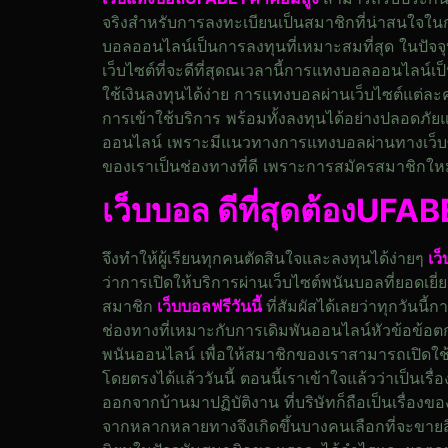
จริงสำหรับการลงทะเบียนเป็นสมาชิกที่น่าสนใจในก
บอลออนไลน์เป็นการลงทุนที่เหมาะสมที่สุด ในปัจจ
เว็บไซต์ที่จะดีที่สุดณเวลานี้การแทงบอลออนไลน์เป็น
ใช้เงินลงทุนได้ง่าย การแทงบอลผ่านเว็บไซต์แต่ล
การเข้าใช้บริการ พร้อมทั้งลงทุนได้อย่างปลอดภั
ออนไลน์ เพราะมีแนวทางการแทงบอลผ่านทางเว็บซึ
ของเราเป็นช่องทางที่ดี เพราะการสมัครสมาชิกใหม่เ
เว็บบอล ดีที่สุดต้องUFA
จึงทำให้ผู้เรียนทุกคนตัดสินใจและลงทุนได้ง่ายๆ
เว
ว่าการเปิดให้บริการผ่านเว็บไซต์พนันบอลที่ยอด
สมาชิก
เว็บบอลฟรีวันนี้
ที่สัมผัสได้เลยว่าทุกวันน
ช่องทางที่เหมาะกับการเดิมพันออนไลน์หัวข้อข้อต
พนันออนไลน์ เพื่อให้สมาชิกของเราสามารถเปิดใช
โดยตรงได้แล้ววันนี้ ตอนนี้เราเข้าใจแล้วว่าเป็นเ
ออกจากบ้านมาปฏิบัติงาน ที่บริษัทก็ถือเป็นเรื่อ
จากหลากหลายทางจึงเกิดขึ้นบางคนเลือกที่จะขายสิน