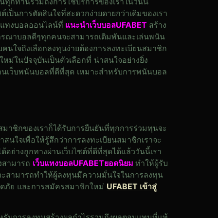
ุกท่านรวมถึงการใช้บริการของเราในวันนี้
ซต์เป็นการตัดสินใจที่สะดวกง่ายดายกว่าเดิมของเรา
ารแทงบอลออนไลน์ที่
แนะนำเว็บบอลUFABET
สร้าง
พิจารณาบอลดีๆทุกคนจะสามารถเดิมพันและเล่นพนัน
รับคนใจถึงเลือกลงทุนง่ายต้องการลงทะเบียนสมาชิก
่ในปัจจุบันเป็นตัวเลือกที่ น่าสนใจอย่างยิ่ง
นเว็บพนันบอลที่ดีที่สุด เหมาะสำหรับการพนันบอล
าชิกของเราก็ได้รับการยืนยันที่ทุกการร่วมทุนจะ
าสนใจเพื่อให้รู้สึกว่าการลงทะเบียนสมาชิกเราจะ
างถูกทางผ่านเว็บไซต์ที่ดีที่สุดได้แล้ววันนี้เรา
ึ่งสามารถ
เว็บแทงบอลUFABETยอดนิยม
ทำให้ผู้รับ
ะสามารถทำให้ผู้ลงทุนมีความมั่นใจในการลงทุน
ปลอดภัย และการสมัครสมาชิกใหม่
UFABET เข้าสู่
หรับการลงทุนสร้างผลกำไรรวมถึงผลตอบแทนที่แท้