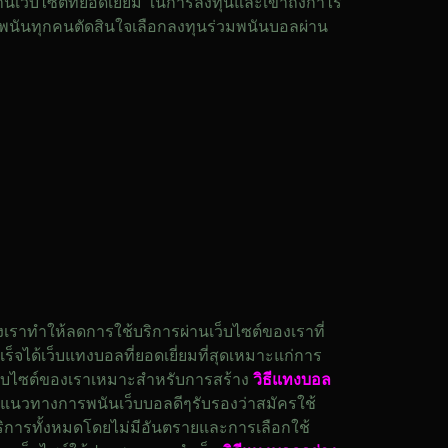
เว็บไซต์ที่ยอดเยี่ยม ในการลงทุนและเข้าถึงกำไร
ักพนันทุกคนตัดสินใจเลือกลงทุนร่วมพนันบอลผ่าน
งเราทำให้ลดการใช้บริการผ่านเว็บไซต์ของเราที่
จได้เว็บแทงบอลที่ยอดเยี่ยมที่สุดเหมาะแก่การ
นเว็บไซต์ของเราเหมาะสำหรับการสร้าง
วิธีแทงบอล
มีแนวทางการพนันเว็บบอลดีๆรับรองว่าสมัครใช้
ริการทั้งหมดโดยไม่มีอันตรายและการเลือกใช้