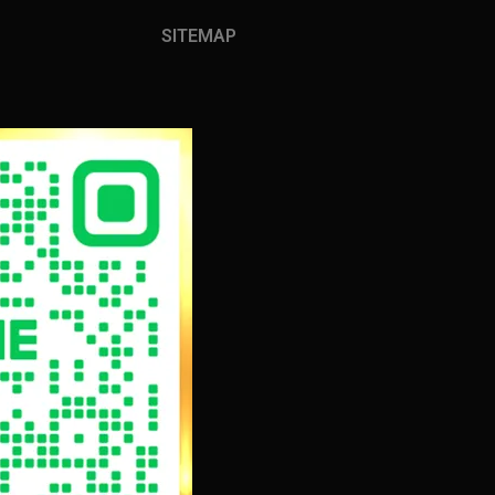
SITEMAP