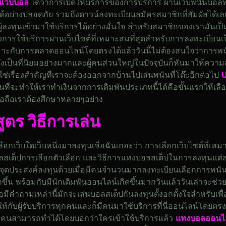
เว็บบอล
ได้ว่าการเปิดให้บริการของการบริการ ผ่านเว็บพนันบอลที
ย่างปลอดภัย รวมถึงดาวน์ลงทะเบียนสมัครสมาชิกที่สัมผัสได้เลยว่
้ลงทุนเข้ามาใช้บริการได้อย่างมั่นใจ สำหรับสมาชิกของเรามันเป
มถึงการใช้บริการผ่านเว็บไซต์ที่เหมาะสมที่สุดสำหรับการลงทะเบีย
หมาะกับการตลาดออนไลน์โดยตรงได้แล้ววันนี้ไม่ต้องสนใจว่าการพ
ังเป็นที่นิยมอย่างมากและผู้คนส่วนใหญ่ในปัจจุบันก็หันมาให้ค
ไม่ใช่เรื่องสำคัญที่เราจะต้องออกจากบ้านไปเล่นพนันที่โต๊ะอีกต่อไป
U
ี่จะทำให้เราทำเงินจากการเดิมพันประเภทนี้ได้คือขั้นแรกให้เลือกเ
ชื่อถือเราต้องศึกษาหลายๆอย่าง
ร วิธีการเล่น
เลือกเว็บใดเว็บหนึ่งมาลงทุนเชื่อฉันเถอะว่า การเลือกเว็บไซต์ที่
ต็ปการเลือกตัวเลือก และวิธีการแทงบอลสเต็ปในการลงทุนแต่ละครั้
ุดประสงค์ลงทุนด้วยเมื่อมีคนจำนวนมากลงทะเบียนเลือกการพน
ขึ้น พร้อมกับมีนักเดิมพันออนไลน์เกิดขึ้นมากวันแล้ววันเล่าจะช่วยใ
อมีคำถามเหล่านี้มักจะเล่นบอลสเต็ปกันลงทุนตั้งอกตั้งใจสำหรับเพื
ห้กับผู้รับบริการทุกคนและก็มีคนมาใช้บริการที่นี่ออนไลน์โดยตรงต
ุกคนสามารถทำได้โดยบอกว่าใครเข้าใช้บริการแล้ว
แทงบอลออนไล